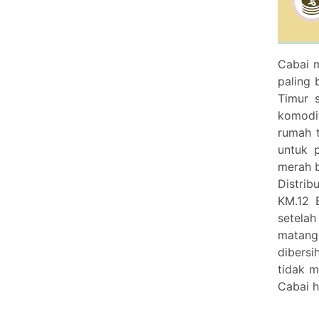
Cabai m
paling 
Timur s
komodit
rumah 
untuk 
merah 
Distrib
KM.12 
setelah
matang
dibersi
tidak m
Cabai h