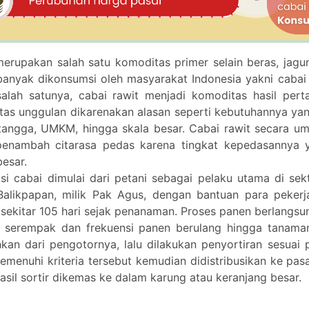
erupakan salah satu komoditas primer selain beras, jagun
banyak dikonsumsi oleh masyarakat Indonesia yakni cabai 
alah satunya, cabai rawit menjadi komoditas hasil pert
as unggulan dikarenakan alasan seperti kebutuhannya yang 
tangga, UMKM, hingga skala besar. Cabai rawit secara u
penambah citarasa pedas karena tingkat kepedasannya y
besar.
usi cabai dimulai dari petani sebagai pelaku utama di se
Balikpapan, milik Pak Agus, dengan bantuan para peker
 sekitar 105 hari sejak penanaman. Proses panen berlangsun
 serempak dan frekuensi panen berulang hingga tanaman 
hkan dari pengotornya, lalu dilakukan penyortiran sesuai
emenuhi kriteria tersebut kemudian didistribusikan ke pasa
asil sortir dikemas ke dalam karung atau keranjang besar.