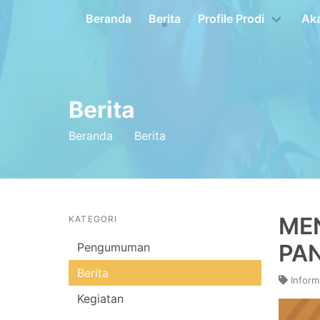
Beranda
Berita
Profile Prodi
Ak
Berita
Beranda
Berita
MEN
KATEGORI
PA
Pengumuman
Berita
Inform
Kegiatan